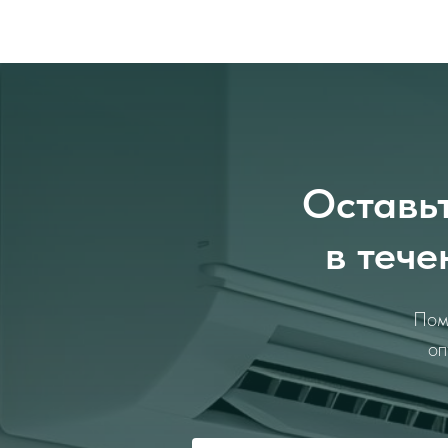
Оставьт
в тече
Пом
оп