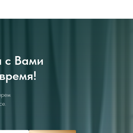
я с Вами
 время!
ерем
се.