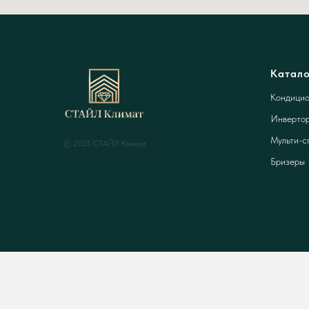
Катало
Кондицио
Инвертор
Мульти-с
© 2025 СТАЙЛ Климат
Бризеры