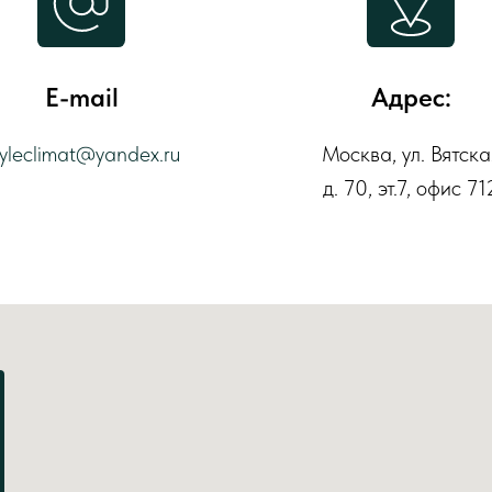
E-mail
Адрес:
tyleclimat@yandex.ru
Москва, ул. Вятска
д. 70, эт.7, офис 71