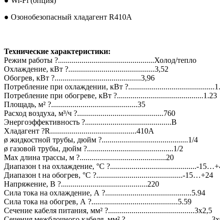
● Wi-Fi (опция)
● Озонобезопасный хладагент R410A
Технические характеристики:
Режим работы ?.................................................Холод/тепло
Охлаждение, кВт ?............................................3,52
Обогрев, кВт ?............................................3,96
Потребление при охлаждении, кВт ?............................................
Потребление при обогреве, кВт ?............................................1.23
Площадь, м² ?............................................35
Расход воздуха, м³/ч ?............................................760
Энергоэффективность ?............................................B
Хладагент ?R............................................410A
ø жидкостной трубы, дюйм ?............................................1/4
ø газовой трубы, дюйм ?............................................1/2
Max длина трассы, м ?............................................20
Диапазон t на охлаждение, °С ?............................................-15…
Диапазон t на обогрев, °С ?............................................-15…+24
Напряжение, В ?............................................220
Сила тока на охлаждение, А ?............................................5.94
Сила тока на обогрев, А ?............................................5.59
Сечение кабеля питания, мм² ?............................................3x2,5
Сечения межблочного кабеля, мм² ?............................................3