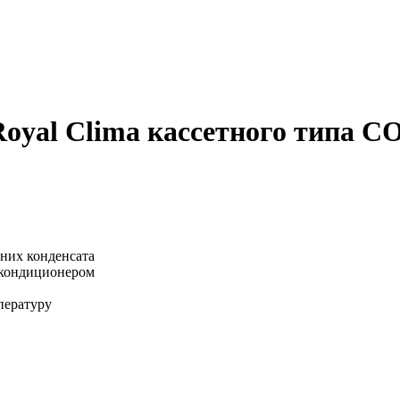
 Royal Clima кассетного типа
них конденсата
с кондиционером
пературу