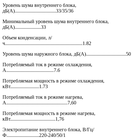
Уровень шума внутреннего блока,
дБ(А).................................33/35/36
Минимальный уровень шума внутреннего блока,
дБ(А).....................33
Объем конденсации, л/
ч..............................................................1.82
Уровень шума наружного блока, дБ(А)................................50
Потребляемый ток в режиме охлаждения,
А......................................7.6
Потребляемая мощность в режиме охлаждения,
кВт.......................1.73
Потребляемый ток в режиме нагрева,
А.................................................7,60
Потребляемая мощность в режиме нагрева,
кВт....................................1,76
Электропитание внутреннего блока, В/Гц/
Ф..........................220-240/50/1