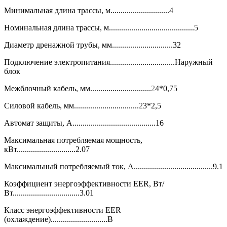
Минимальная длина трассы, м.............................4
Номинальная длина трассы, м..........................................5
Диаметр дренажной трубы, мм..............................32
Подключение электропитания................................Наружный
блок
Межблочный кабель, мм..............................
2
4*0,75
Силовой кабель, мм................................
2
3*2,5
Автомат защиты, А.........................................16
Максимальная потребляемая мощность,
кВт.............................2.07
Максимальный потребляемый ток, А.......................................9.1
Коэффициент энергоэффективности EER, Вт/
Вт.................................3.01
Класс энергоэффективности EER
(охлаждение)............................B