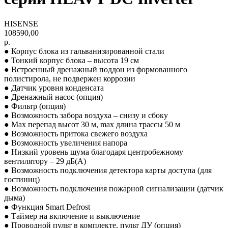
HISENSE
108590,00
р.
● Корпус блока из гальванизированной стали
● Тонкий корпус блока – высота 19 см
● Встроенный дренажный поддон из формованного
полистирола, не подвержен коррозии
● Датчик уровня конденсата
● Дренажный насос (опция)
● Фильтр (опция)
● Возможность забора воздуха – снизу и сбоку
● Max перепад высот 30 м, max длина трассы 50 м
● Возможность притока свежего воздуха
● Возможность увеличения напора
● Низкий уровень шума благодаря центробежному
вентилятору – 29 дБ(А)
● Возможность подключения детектора карты доступа (для
гостиниц)
● Возможность подключения пожарной сигнализации (датчик
дыма)
● Функция Smart Defrost
● Таймер на включение и выключение
● Проводной пульт в комплекте, пульт ДУ (опция)