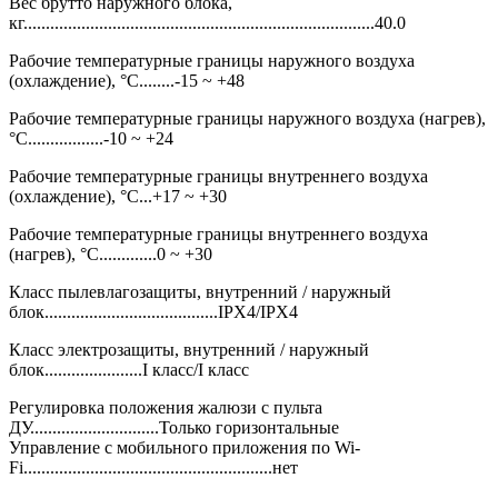
Вес брутто наружного блока,
кг...............................................................................40.0
Рабочие температурные границы наружного воздуха
(охлаждение), °C........-15 ~ +48
Рабочие температурные границы наружного воздуха (нагрев),
°C.................-10 ~ +24
Рабочие температурные границы внутреннего воздуха
(охлаждение), °C...+17 ~ +30
Рабочие температурные границы внутреннего воздуха
(нагрев), °C.............0 ~ +30
Класс пылевлагозащиты, внутренний / наружный
блок.......................................IPX4/IPX4
Класс электрозащиты, внутренний / наружный
блок......................I класс/I класс
Регулировка положения жалюзи с пульта
ДУ.............................Только горизонтальные
Управление c мобильного приложения по Wi-
Fi........................................................нет