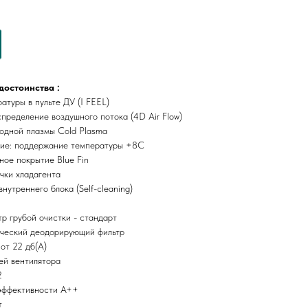
достоинства :
атуры в пульте ДУ (I FEEL)
пределение воздушного потока (4D Air Flow)
лодной плазмы Cold Plasma
ие: поддержание температуры +8С
ое покрытие Blue Fin
чки хладагента
нутреннего блока (Self-cleaning)
р грубой очистки - стандарт
ческий деодорирующий фильтр
от 22 дб(А)
ей вентилятора
2
эффективности A++
т