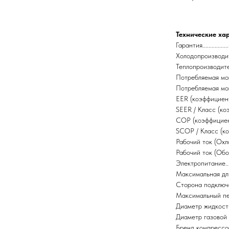
Технические ха
Гарантия..............
Холодопроизводитель
Теплопроизводительн
Потребляемая мощно
Потребляемая мощнос
EER (коэффициент / к
SEER / Класс (коэфф
COP (коэффициент / к
SCOP / Класс (коэф
Рабочий ток (Охлажд
Рабочий ток (Обогрев
Электропитание.......
Максимальная длина 
Сторона подключения
Максимальный перепа
Диаметр жидкостной 
Диаметр газовой тру
Бренд компрессора..