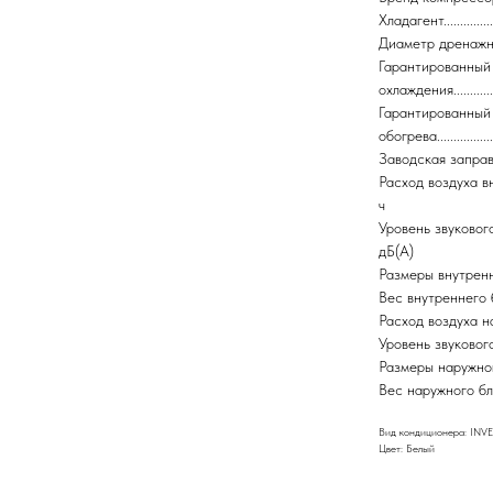
Хладагент..............
Диаметр дренажной 
Гарантированный
охлаждения.........
Гарантированный
обогрева..............
Заводская заправка х
Расход воздуха вн
ч
Уровень звукового
дБ(А)
Размеры внутренне
Вес внутреннего блок
Расход воздуха нару
Уровень звукового 
Размеры наружного 
Вес наружного блока бе
Вид кондиционера: INV
Цвет: Белый