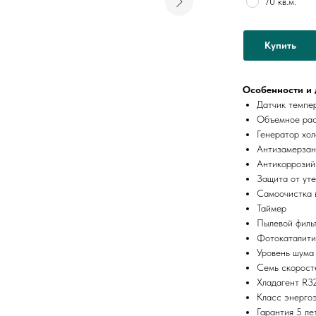
70 кв.м.
Купить
Особенности и 
Датчик темпер
Объемное рас
Генератор хо
Антизамерзан
Антикоррозийн
Защита от уте
Самоочистка в
Таймер
Пылевой фильт
Фотокаталити
Уровень шума 
Семь скорост
Хладагент R3
Класс энерго
Гарантия 5 ле