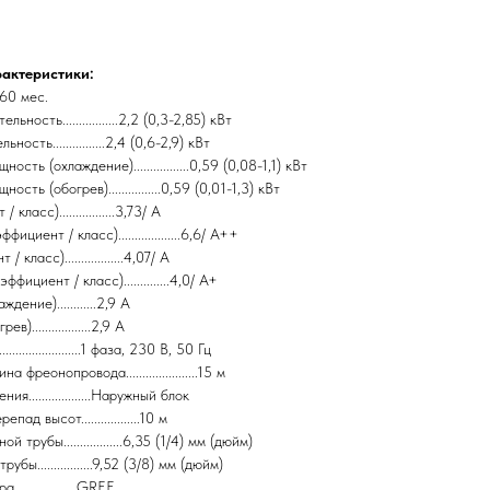
рактеристики:
...60 мес.
ность.................2,2 (0,3-2,85) кВт
ость................2,4 (0,6-2,9) кВт
сть (охлаждение).................0,59 (0,08-1,1) кВт
ть (обогрев)................0,59 (0,01-1,3) кВт
ласс).................3,73/ А
ициент / класс)...................6,6/ A++
ласс)..................4,07/ А
фициент / класс)..............4,0/ A+
ение)............2,9 A
)..................2,9 А
....................1 фаза, 230 В, 50 Гц
фреонопровода......................15 м
...................Наружный блок
д высот..................10 м
трубы..................6,35 (1/4) мм (дюйм)
бы.................9,52 (3/8) мм (дюйм)
.................GREE