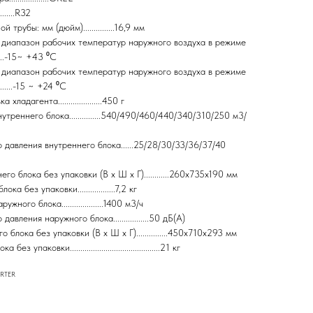
........R32
трубы: мм (дюйм)...............16,9 мм
 диапазон рабочих температур наружного воздуха в режиме
.....-15~ +43 ⁰С
 диапазон рабочих температур наружного воздуха в режиме
.........-15 ~ +24 ⁰С
ладагента.....................450 г
утреннего блока...............540/490/460/440/340/310/250 м3/
 давления внутреннего блока......25/28/30/33/36/37/40
го блока без упаковки (В х Ш х Г)............260х735х190 мм
а без упаковки..................7,2 кг
жного блока....................1400 м3/ч
давления наружного блока.................50 дБ(А)
блока без упаковки (В х Ш х Г)...............450х710х293 мм
з упаковки...........................................21 кг
ERTER