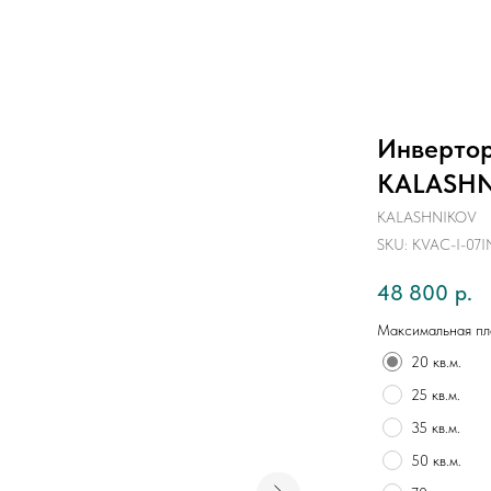
Инвертор
KALASHN
KALASHNIKOV
SKU:
KVAC-I-07I
48 800
р.
Максимальная п
20 кв.м.
25 кв.м.
35 кв.м.
50 кв.м.