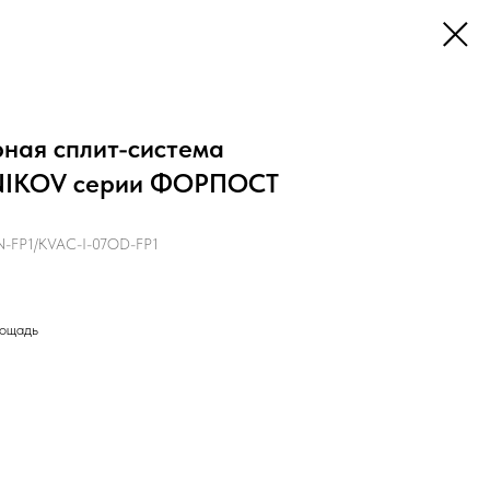
ная сплит-система
IKOV серии ФОРПОСТ
N-FP1/KVAC-I-07OD-FP1
лощадь