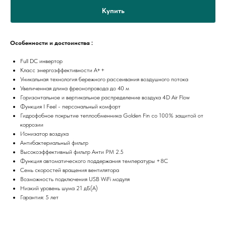
Купить
Особенности и достоинства :
Full DC инвертор
Класс энергоэффективности А++
Уникальная технология бережного рассеивания воздушного потока
Увеличенная длина фреонопровода до 40 м
Горизонтальное и вертикальное распределение воздуха 4D Air Flow
Функция I Feel - персональный комфорт
Гидрофобное покрытие теплообменника Golden Fin со 100% защитой от
коррозии
Ионизатор воздуха
Антибактериальный фильтр
Высокоэффективный фильтр Анти PM 2.5
Функция автоматического поддержания температуры +8С
Семь скоростей вращения вентилятора
Возможность подключения USB WiFi модуля
Низкий уровень шума 21 дБ(А)
Гарантия: 5 лет