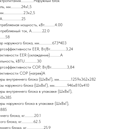
опитания...............Наружный блок
 мм............24x1,5
....................23x2,5
.................25
ебляемая мощность, кВт............4.00
бляемый ток, А............22.0
.....58
аружного блока, мм...............673*403
эффективности EER, Вт/Вт..................3,24
тивности EER (охлаждение)............A
ность, kBTU..............30
эффективности COP, Вт/Вт..................3,84
ективности COP (нагрев)A
ы внутреннего блока (ШxВxГ), мм..............1259x362x282
 наружного блока (ШxВxГ), мм...............946x810x410
ры внутреннего блока в упаковке (ШxВxГ),
x450x385
ры наружного блока в упаковке (ШxВxГ),
0x885
го блока, кг...........20.1
 блока, кг..............62.5
го блока, кг....................25.9