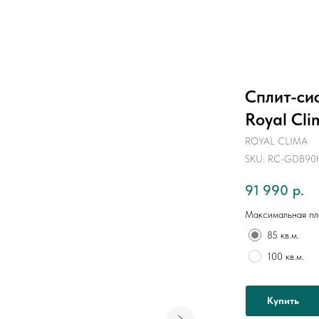
Сплит-си
Royal Cl
ROYAL CLIMA
SKU:
RC-GDB90
91 990
р.
Максимальная п
85 кв.м.
100 кв.м.
Купить