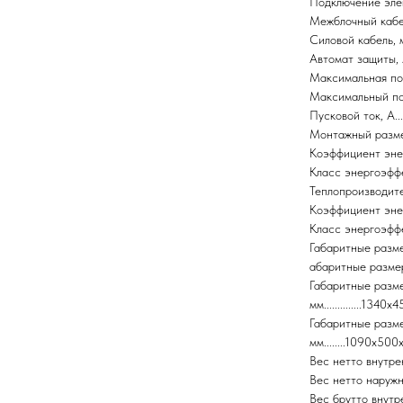
Подключение электр
Межблочный кабель,
Силовой кабель, мм...
Автомат защиты, А.....
Максимальная потр
Максимальный потре
Пусковой ток, А....
Монтажный размер н
Коэффициент энерго
Класс энергоэффек
Теплопроизводитель
Коэффициент энерго
Класс энергоэфф
Габаритные размер
абаритные размеры
Габаритные разме
мм..............1340
Габаритные разме
мм........1090x50
Вес нетто внутренне
Вес нетто наружного
Вес брутто внутренне