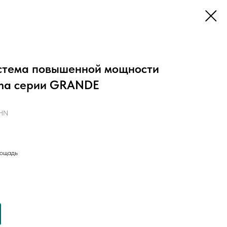
стема повышенной мощности
ima серии GRANDE
HN
лощадь