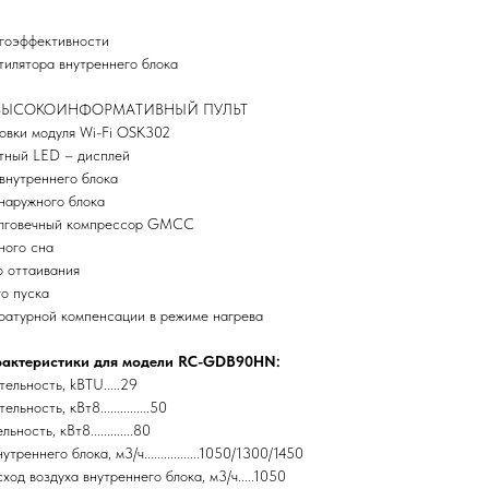
ргоэффективности
тилятора внутреннего блока
й ВЫСОКОИНФОРМАТИВНЫЙ ПУЛЬТ
новки модуля Wi-Fi OSK302
тный LED – дисплей
внутреннего блока
наружного блока
олговечный компрессор GMCC
ного сна
о оттаивания
о пуска
ратурной компенсации в режиме нагрева
рактеристики для модели RC-GDB90HN:
ельность, kBTU.....29
ность, кВт8...............50
ность, кВт8.............80
треннего блока, м3/ч.................1050/1300/1450
од воздуха внутреннего блока, м3/ч.....1050