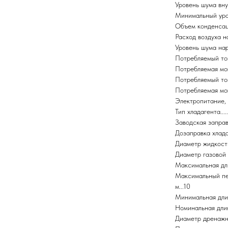
Уровень шума внутр
Минимальный урове
Объем конденсации, л
Расход воздуха нару
Уровень шума наружн
Потребляемый ток в 
Потребляемая мощно
Потребляемый ток в р
Потребляемая мощно
Электропитание, В/Г
Тип хладагента..........
Заводская заправка 
Дозаправка хладаг
Диаметр жидкостной
Диаметр газовой труб
Максимальная длина 
Максимальный пе
м...10
Минимальная длина т
Номинальная длина т
Диаметр дренажной т