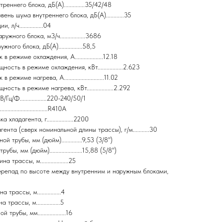
еннего блока, дБ(А)..............35/42/48
нь шума внутреннего блока, дБ(А)............35
/ч................04
жного блока, м3/ч.................3686
ого блока, дБ(А)................58,5
режиме охлаждения, А...................12.18
сть в режиме охлаждения, кВт.................2.623
ежиме нагрева, А...........................11.02
сть в режиме нагрева, кВт..................2.292
ц/Ф..................220-240/50/1
...........................R410A
хладагента, г..................2200
ента (сверх номинальной длины трассы), г/м...........30
 трубы, мм (дюйм)..............9,53 (3/8")
ы, мм (дюйм)......................15,88 (5/8")
трассы, м...................25
репад по высоте между внутренним и наружным блоками,
рассы, м................4
рассы, м................5
рубы, мм...................16