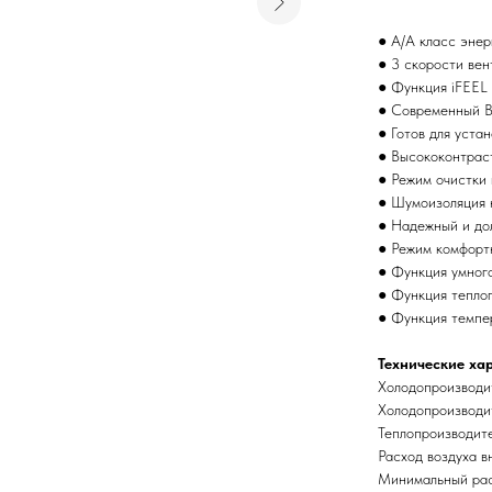
● A/A класс эне
● 3 скорости вен
● Функция iFEEL
● Современны
● Готов для уста
● Высококонтрас
● Режим очистки 
● Шумоизоляция 
● Надежный и д
● Режим комфорт
● Функция умног
● Функция теплог
● Функция темпе
Технические ха
Холодопроизводит
Холодопроизводитель
Теплопроизводитель
Расход воздуха вну
Минимальный расх