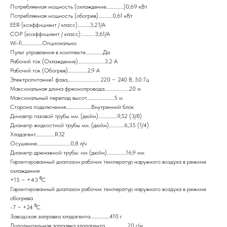
Потребляемая мощность (охлаждение.................)0,69 кВт
Потребляемая мощность (обогрев)..............0,61 кВт
EER (коэффициент / класс)............3,21/A
COP (коэффициент / класс)..............3,61/A
Wi-fi....................Опционально
Пульт управления в комплекте.................Да
Рабочий ток (Охлаждение)..........................3,2 A
Рабочий ток (Обогрев)...................2,9 А
Электропитание1 фаза,.............................. 220 ~ 240 В, 50 Гц
Максимальная длина фреонопровода........................20 м
Максимальный перепад высот...........................5 м
Сторона подключения.........................Внутренний блок
Димаетр газовой трубы мм. (дюйм)...................9,52 (3/8)
Диаметр жидкостной трубы мм. (дюйм)...............6,35 (1/4)
Хладагент...................R32
Осушение.................................0,8 л/ч
Диаметр дренажной трубы: мм (дюйм)...................16,9 мм
Гарантированный диапазон рабочих температур наружного воздуха в режиме
охлаждения
+15 ~ +43 ⁰С
Гарантированный диапазон рабочих температур наружного воздуха в режиме
обогрева
-7 ~ +24 ⁰С
Заводская заправка хладагента...................410 г
Дополнительная заправка хладагента......................20 г/м