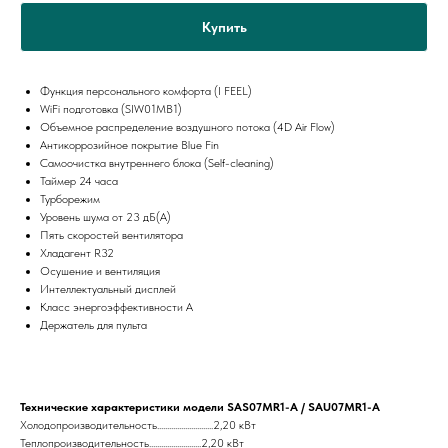
Купить
Функция персонального комфорта (I FEEL)
WiFi подготовка (SIW01MB1)
Объемное распределение воздушного потока (4D Air Flow)
Антикоррозийное покрытие Blue Fin
Самоочистка внутреннего блока (Self-cleaning)
Таймер 24 часа
Турборежим
Уровень шума от 23 дБ(А)
Пять скоростей вентилятора
Хладагент R32
Осушение и вентиляция
Интеллектуальный дисплей
Класс энергоэффективности A
Держатель для пульта
Технические характеристики модели SAS07MR1-A / SAU07MR1-A
Холодопроизводительность............................2,20 кВт
Теплопроизводительность..........................2,20 кВт