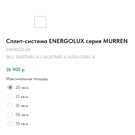
Сплит-системa ENERGOLUX серия MURREN
ENERGOLUX
SKU:
SAS07MR1-A / SAU07MR1-A-A/SAU07AR1-A
26 900
р.
Максимальная площадь
20 кв.м.
25 кв.м.
35 кв.м.
50 кв.м.
70 кв.м.