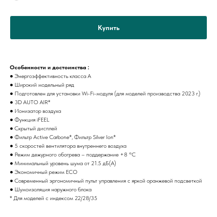
Купить
Особенности и достоинства :
● Энергоэффективность класса А
● Широкий модельный ряд
● Подготовлен для установки Wi-Fi-модуля (для моделей производства 2023 г.)
● 3D AUTO AIR*
● Ионизатор воздуха
● Функция iFEEL
● Скрытый дисплей
● Фильтр Active Carbone*, Фильтр Silver Ion*
● 5 скоростей вентилятора внутреннего воздуха
● Режим дежурного обогрева – поддержание +8 °С
● Минимальный уровень шума от 21.5 дБ(А)
● Экономичный режим ECO
● Современный эргономичный пульт управления с яркой оранжевой подсветкой
● Шумоизоляция наружного блока
* Для моделей с индексом 22/28/35