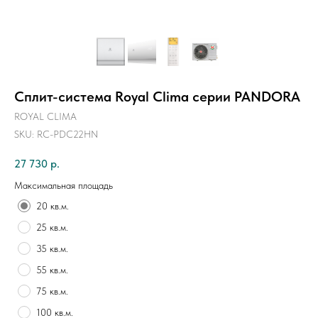
Сплит-система Royal Clima серии PANDORA
ROYAL CLIMA
SKU:
RC-PDC22HN
27 730
р.
Максимальная площадь
20 кв.м.
25 кв.м.
35 кв.м.
55 кв.м.
75 кв.м.
100 кв.м.