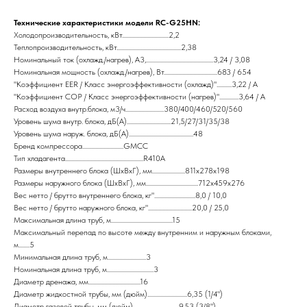
Технические характеристики модели RC-G25HN:
Холодопроизводительность, кВт..................................2,2
Теплопроизводительность, кВт...............................................2,38
Номинальный ток (охлажд./нагрев), А3,.................................................3,24 / 3,08
Номинальная мощность (охлажд./нагрев), Вт.......................................683 / 654
"Коэффициент EER / Класс энергоэффективности (охлажд)"...........3,22 / A
"Коэффициент COP / Класс энергоэффективности (нагрев)"..............3,64 / A
Расход воздуха внутр.блока, м3/ч............................380/400/460/520/560
Уровень шума внутр. блока, дБ(А)................................21,5/27/31/35/38
Уровень шума наруж. блока, дБ(А)...............................................48
Бренд компрессора..............................GMCC
Тип хладагента.........................................................R410A
Размеры внутреннего блока (ШхВхГ), мм........................811x278x198
Размеры наружного блока (ШхВхГ), мм......................................712x459x276
Вес нетто / брутто внутреннего блока, кг"..............................8,0 / 10,0
Вес нетто / брутто наружного блока, кг"................................20,0 / 25,0
Максимальная длина труб, м.............................................15
Максимальный перепад по высоте между внутренним и наружным блоками,
м........5
Минимальная длина труб, м............................3
Номинальная длина труб, м..................................3
Диаметр дренажа, мм......................................16
Диаметр жидкостной трубы, мм (дюйм).............................6,35 (1/4")
Диаметр газовой трубы, мм (дюйм)..................................9,53 (3/8")