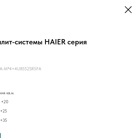
плит-системы HAIER серия
A-M*4+4U85S2SR5FA
ия кв.м.
 +20
 +25
 +35