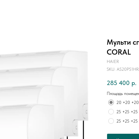
Mульти с
CORAL
HAIER
SKU:
AS20PS1HR
285 400
р.
Площадь помещен
20 +20 +20
25 +25 +25
25 +25 +25