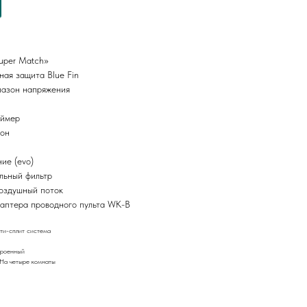
uper Match»
ая защита Blue Fin
азон напряжения
аймер
он
ние (evo)
льный фильтр
оздушный поток
аптера проводного пульта WK-B
ти-сплит система
троенный
 На четыре комнаты