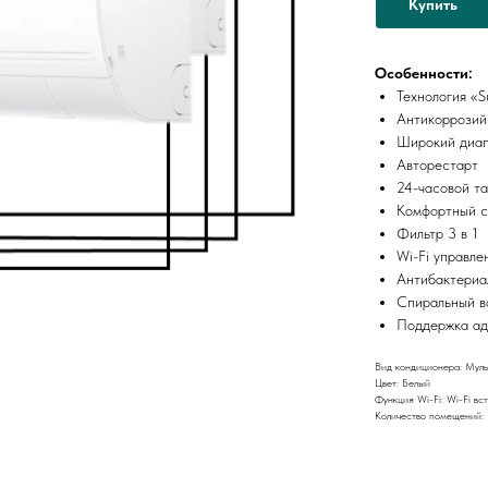
Купить
Особенности:
Технология «S
Антикоррозийн
Широкий диап
Авторестарт
24-часовой т
Комфортный с
Фильтр 3 в 1
Wi-Fi управле
Антибактериа
Спиральный в
Поддержка ад
Вид кондиционера: Муль
Цвет: Белый
Функция Wi-Fi: Wi-Fi вс
Количество помещений: