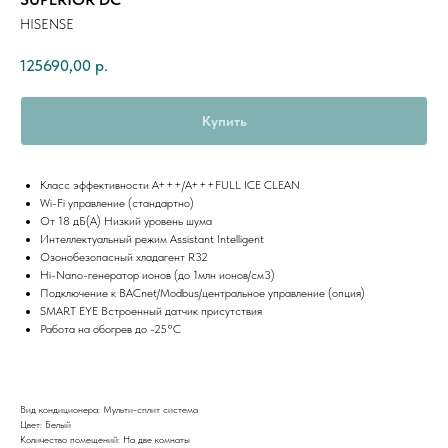
HISENSE
125690,00
р.
Купить
Класс эффективности A+++/A+++FULL ICE CLEAN
Wi-Fi управление (стандартно)
От 18 дБ(А) Низкий уровень шума
Интеллектуальный режим Assistant Intelligent
Озонобезопасный хладагент R32
Hi-Nano-генератор ионов (до 1млн ионов/см3)
Подключение к BACnet/Modbus/центральное управление (опция)
SMART EYE Встроенный датчик присутствия
Работа на обогрев до -25°C
Вид кондиционера: Мульти-сплит система
Цвет: Белый
Количество помещений: На две комнаты