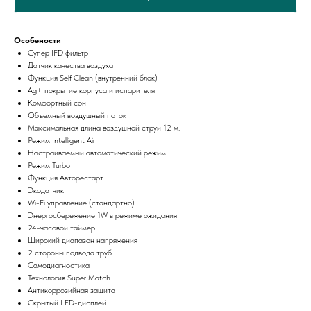
Особености
Супер IFD фильтр
Датчик качества воздуха
Функция Self Clean (внутренний блок)
Ag+ покрытие корпуса и испарителя
Комфортный сон
Объемный воздушный поток
Максимальная длина воздушной струи 12 м.
Режим Intelligent Air
Настраиваемый автоматический режим
Режим Turbo
Функция Авторестарт
Экодатчик
Wi-Fi управление (стандартно)
Энергосбережение 1W в режиме ожидания
24-часовой таймер
Широкий диапазон напряжения
2 стороны подвода труб
Самодиагностика
Технология Super Match
Антикоррозийная защита
Скрытый LED-дисплей