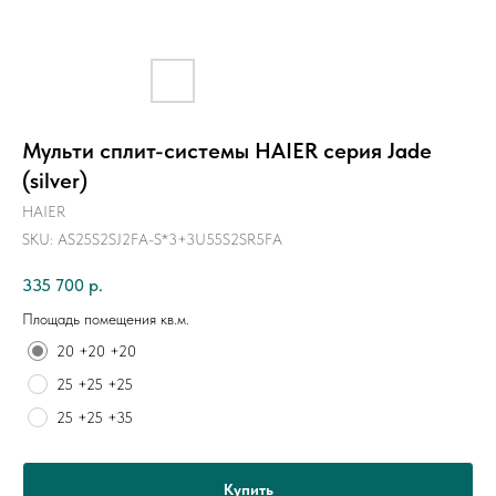
Мульти сплит-системы HAIER серия Jade
(silver)
HAIER
SKU:
AS25S2SJ2FA-S*3+3U55S2SR5FA
335 700
р.
Площадь помещения кв.м.
20 +20 +20
25 +25 +25
25 +25 +35
Купить