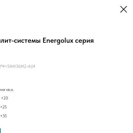
плит-системы Energolux серия
I*4+SAM36M2-AI/4
ия кв.м.
 +20
 +25
 +35