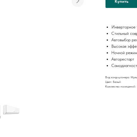
Купить
Инверторное 
Стильный сов
Автовыбор ре
Высокая эффе
Ночной режи
Авторестарт
Самодиагност
Вид кондиционера: Муль
Цвет: Белый
Количество помещений: