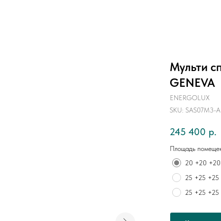
Мульти с
GENEVA
ENERGOLUX
SKU:
SAS07M3-A
245 400
р.
Площадь помещен
20 +20 +20
25 +25 +25
25 +25 +25