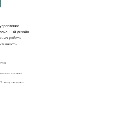
управление
ременный дизайн
жима работы
ктивность
м
ика
ти-сплит система
 На четыре комнаты