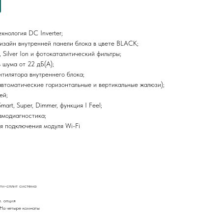
хнология DC Inverter;
изайн внутренней панели блока в цвете BLACK;
y, Silver Ion и фотокаталитический фильтры;
 шума от 22 дБ(А);
нтилятора внутреннего блока;
втоматические горизонтальные и вертикальные жалюзи);
ей;
mart, Super, Dimmer, функция I Feel;
амодиагностика;
я подключения модуля Wi-Fi
ти-сплит система
п. опция
 На четыре комнаты