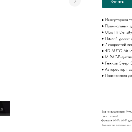
Купить
● Инверторная те
● Премиальный д
● Ultra Hi Densit
● Низкий уровень
● 7 скоростей ве
● 4D AUTO Air (а
● MIRAGE-диспл
● Режимы Sleep, S
● Авторестарт, с
● Подготовлен дл
Вид кондиционера: Муль
Цвет: Черный
Функция Wi-Fi: Wi-Fi до
Количество помещений: