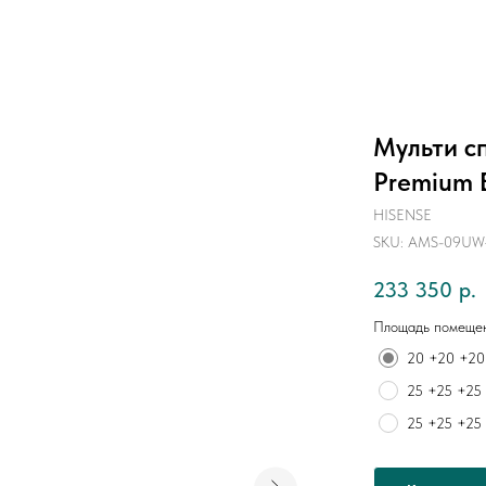
Mульти с
Premium 
HISENSE
SKU:
AMS-09UW
233 350
р.
Площадь помещен
20 +20 +20
25 +25 +25
25 +25 +25