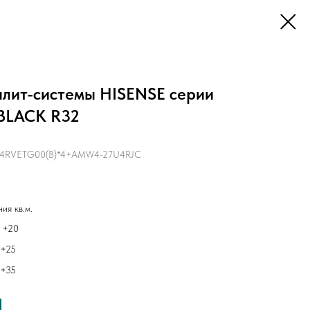
плит-системы HISENSE серии
BLACK R32
4RVETG00(B)*4+AMW4-27U4RJC
ия кв.м.
 +20
 +25
 +35