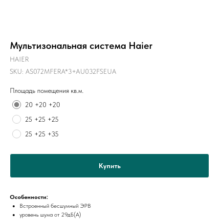
Мультизональная система Haier
HAIER
SKU:
AS072MFERA*3+AU032FSEUA
Площадь помещения кв.м.
20 +20 +20
25 +25 +25
25 +25 +35
Купить
Особенности:
Встроенный бесшумный ЭРВ
уровень шума от 29дБ(А)