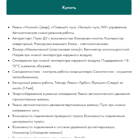
Купить
Режим «Ночной» (sleep); «Плавный» пуск; «Теплый» пуск; WiFi-управление;
Автоматическая смена режимов работы;
Авторестарт; Пульт ДУ с возможностью блокировки кнопок; Компрессор
инверторный; Разморозка внешнего блока - «автоматическая»;
Фильтр «Механический (пластиковая сетка)»; Вентилятор многоскоростной;
Нагрев при низкой температуре наружного воздуха;
Охлаждение при низкой температуре наружного воздуха; Поддержание +8-
10°С в режиме обогрева;
Самодиагностика - контроль работы кондиционера; Самоочистка - осушение
теплообменника;
Бесшумный режим работы; Таймер; Режим «Турбо»; Функция «Следуй за
мной» (I Feel);
Энергосбережение в режиме охлаждения; Режим автоматического движения
горизонтальных жалюзи;
Режим автоматического движения вертикальных жалюзи; Пуск при низком
напряжении сети;
Возможность подключения проводного пульта; Возможность подключения
центрального пульта ;
Возможность подключения к системе удаленной диспетчеризации;
Ионизатор («Холодная плазма»)
Температурный диапазон при нагреве: -25/+30