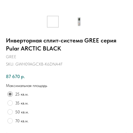
Инверторная сплит-система GREE серия
Pular ARCTIC BLACK
GREE
SKU:
GWH09AGCXB-K6DNA4F
87 670
р.
Максимальная площадь
25 кв.м.
35 кв.м.
50 кв.м.
70 кв.м.