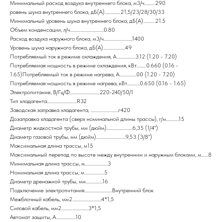
Минимальный расход воздуха внутреннего блока, м3/ч...........290
ровень шума внутреннего блока, дБ(А)................21,5/23/28/30/33
Минимальный уровень шума внутреннего блока, дБ(А)............21.5
Объем конденсации, л/ч..................................0.80
Расход воздуха наружного блока, м3/ч.............................1400
Уровень шума наружного блока, дБ(А)......................49
Потребляемый ток в режиме охлаждения, А...................3.12 (1.20 - 7.20)
Потребляемая мощность в режиме охлаждения, кВт..........0.660 (0.16 -
1.65)Потребляемый ток в режиме нагрева, А.................00 (1.20 - 7.20)
Потребляемая мощность в режиме нагрева, кВт.............0.650 (0.16 - 1.65)
Электропитание, В/Гц/Ф..............................220-240/50/1
Тип хладагента..............................R32
Заводская заправка хладагента, ............................г420
Дозаправка хладагента (сверх номинальной длины трассы), г/м.............15
Диаметр жидкостной трубы, мм (дюйм)..........................6,35 (1/4")
Диаметр газовой трубы, мм (дюйм)..............................9,53 (3/8")
Максимальная длина трассы, м15
Максимальный перепад по высоте между внутренним и наружным блоками, м.......8
Минимальная длина трассы, м.......................3
Номинальная длина трассы, м....................5
Диаметр дренажной трубы, мм.................16
Подключение электропитания............................Внутренний блок
Межблочный кабель, мм2.............................4*1,5
Силовой кабель, мм2...........................3*1,5
Автомат защиты, А....................10