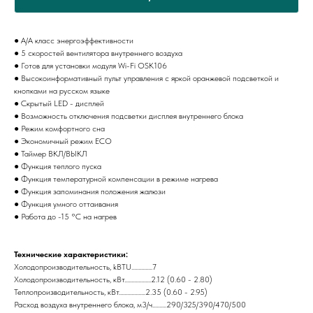
● A/A класс энергоэффективности
● 5 скоростей вентилятора внутреннего воздуха
● Готов для установки модуля Wi-Fi OSK106
● Высокоинформативный пульт управления с яркой оранжевой подсветкой и
кнопками на русском языке
● Скрытый LED - дисплей
● Возможность отключения подсветки дисплея внутреннего блока
● Режим комфортного сна
● Экономичный режим ECO
● Таймер ВКЛ/ВЫКЛ
● Функция теплого пуска
● Функция температурной компенсации в режиме нагрева
● Функция запоминания положения жалюзи
● Функция умного оттаивания
● Работа до -15 °C на нагрев
Технические характеристики:
Холодопроизводительность, kBTU...............7
Холодопроизводительность, кВт...................2.12 (0.60 - 2.80)
Теплопроизводительность, кВт...................2.35 (0.60 - 2.95)
Расход воздуха внутреннего блока, м3/ч..........290/325/390/470/500