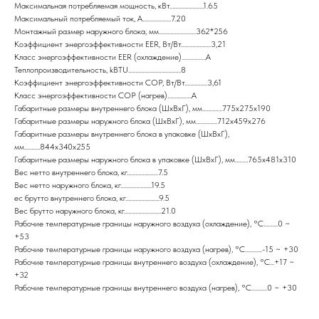
Максимальная потребляемая мощность, кВт........................1.65
Максимальный потребляемый ток, А....................7.20
Монтажный размер наружного блока, мм..........................362*256
Коэффициент энергоэффективности EER, Вт/Вт.....................3,21
Класс энергоэффективности EER (охлаждение).................A
Теплопроизводительность, kBTU.....................................8
Коэффициент энергоэффективности COP, Вт/Вт................3,61
Класс энергоэффективности COP (нагрев).................A
Габаритные размеры внутреннего блока (ШxВxГ), мм..............775x275x190
Габаритные размеры наружного блока (ШxВxГ), мм...............712x459x276
Габаритные размеры внутреннего блока в упаковке (ШxВxГ),
мм...........844x340x255
Габаритные размеры наружного блока в упаковке (ШxВxГ), мм.........765x481x310
Вес нетто внутреннего блока, кг......................7.5
Вес нетто наружного блока, кг......................19.5
ес брутто внутреннего блока, кг........................9.5
Вес брутто наружного блока, кг..........................21.0
Рабочие температурные границы наружного воздуха (охлаждение), °C..........0 ~
+53
Рабочие температурные границы наружного воздуха (нагрев), °C............-15 ~ +30
Рабочие температурные границы внутреннего воздуха (охлаждение), °C...+17 ~
+32
Рабочие температурные границы внутреннего воздуха (нагрев), °C...........0 ~ +30