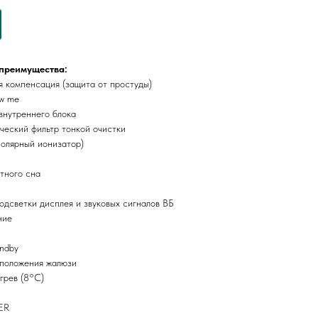
преимущества:
я компенсация (защита от простуды)
ow me
внутреннего блока
ческий фильтр тонкой очистки
полярный ионизатор)
тного сна
дсветки дисплея и звуковых сигналов ВБ
ние
andby
положения жалюзи
грев (8°С)
ER