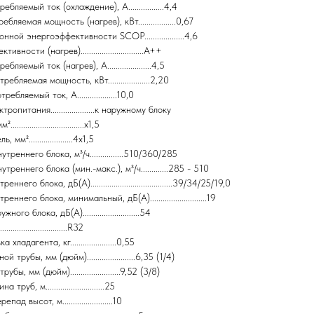
ляемый ток (охлаждение), А.................4,4
ляемая мощность (нагрев), кВт..................0,67
ой энергоэффективности SCOP...................4,6
ности (нагрев)..............................А++
яемый ток (нагрев), А.....................4,5
бляемая мощность, кВт....................2,20
ляемый ток, А...................10,0
питания.....................к наружному блоку
..............................x1,5
м².....................4x1,5
треннего блока, м³/ч................510/360/285
треннего блока (мин.-макс.), м³/ч.............285 - 510
его блока, дБ(А).......................................39/34/25/19,0
ннего блока, минимальный, дБ(А)...........................19
го блока, дБ(А)...........................54
..........................R32
ладагента, кг......................0,55
рубы, мм (дюйм).......................6,35 (1/4)
ы, мм (дюйм)........................9,52 (3/8)
уб, м............................25
 высот, м........................10