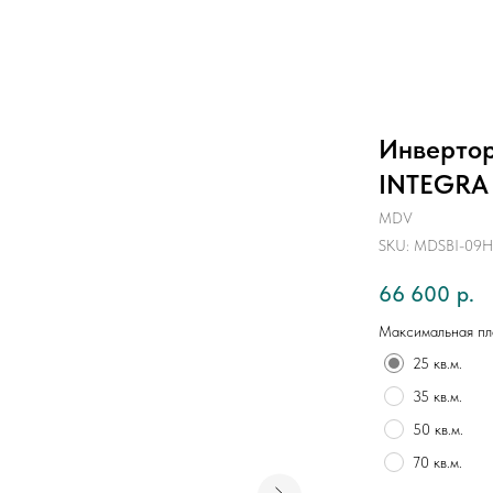
Инвертор
INTEGRA 
MDV
SKU:
MDSBI-09H
66 600
р.
Максимальная п
25 кв.м.
35 кв.м.
50 кв.м.
70 кв.м.