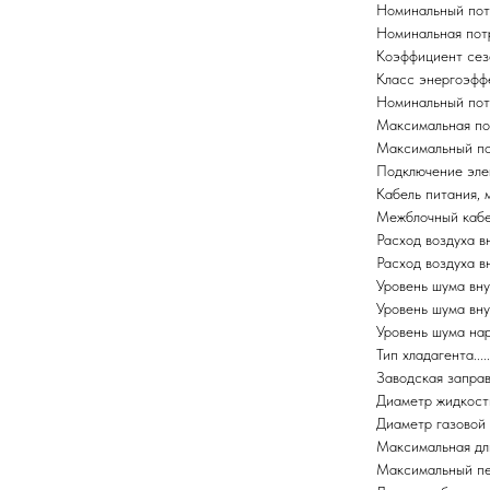
Номинальный потреб
Номинальная потреб
Коэффициент сезонн
Класс энергоэффектив
Номинальный потребл
Максимальная потре
Максимальный потреб
Подключение электро
Кабель питания, мм².....
Межблочный кабель, м
Расход воздуха вну
Расход воздуха вну
Уровень шума внутренн
Уровень шума внутре
Уровень шума наружно
Тип хладагента...........
Заводская заправка х
Диаметр жидкостной т
Диаметр газовой труб
Максимальная длина тр
Максимальный перепад