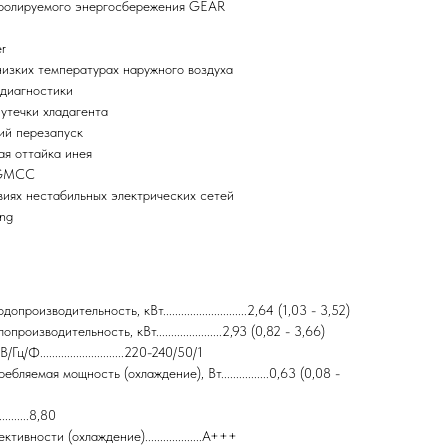
ролируемого энергосбережения GEAR
r
низких температурах наружного воздуха
диагностики
утечки хладагента
ий перезапуск
ая оттайка инея
 GMCC
виях нестабильных электрических сетей
ing
роизводительность, кВт............................2,64 (1,03 - 3,52)
оизводительность, кВт......................2,93 (0,82 - 3,66)
Ф............................220-240/50/1
ляемая мощность (охлаждение), Вт................0,63 (0,08 -
...........8,80
ивности (охлаждение)...................A+++