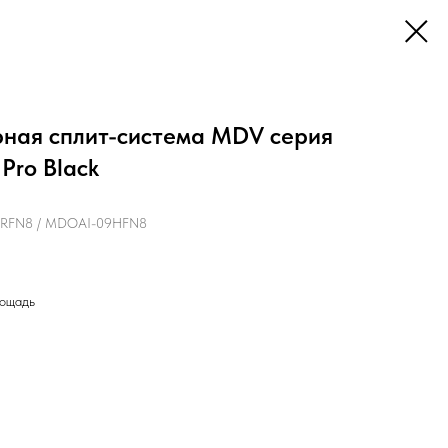
ная сплит-система MDV серия
Pro Black
RFN8 / MDOAI-09HFN8
лощадь