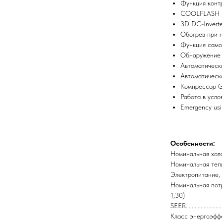
Функция конт
COOLFLASH
3D DC-Inverte
Обогрев при 
Функция само
Обнаружение 
Автоматическ
Автоматическ
Компрессор
Работа в усло
Emergency us
Особенности:
Номинальная холодоп
Номинальная теплопр
Электропитание, В/Гц/
Номинальная потреб
1,30)
SEER.......................
Класс энергоэффект