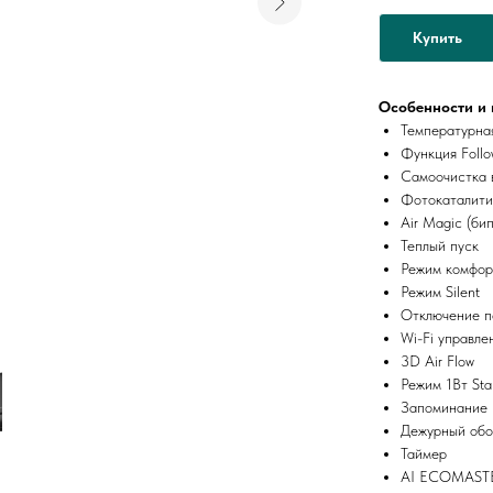
Купить
Особенности и 
Температурна
Функция Foll
Самоочистка 
Фотокаталити
Air Magic (би
Теплый пуск
Режим комфор
Режим Silent
Отключение по
Wi-Fi управле
3D Air Flow
Режим 1Вт St
Запоминание 
Дежурный обо
Таймер
AI ECOMAST