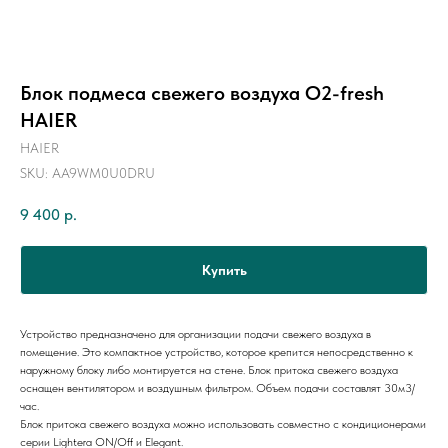
Блок подмеса свежего воздуха O2-fresh
HAIER
HAIER
SKU:
AA9WM0U0DRU
9 400
р.
Купить
Устройство предназначено для организации подачи свежего воздуха в
помещение. Это компактное устройство, которое крепится непосредственно к
наружному блоку либо монтируется на стене. Блок притока свежего воздуха
оснащен вентилятором и воздушным фильтром. Объем подачи составлят 30м3/
час.
Блок притока свежего воздуха можно использовать совместно с кондиционерами
серии Lightera ON/Off и Elegant.