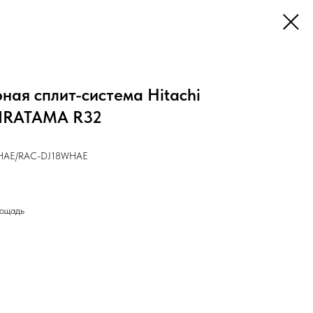
ная сплит-система Hitachi
HIRATAMA R32
HAE/RAC-DJ18WHAE
лощадь