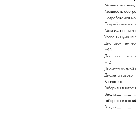
Мощность охлаждения...
Мощность обогрева......
Потребляемая мощность 
Потребляемая мощность (
Максимальная длина трассы.
Уровень шума (внутрен
Диапазон температур
+46
Диапазон температур 
+ 21
Диаметр жидкой магистра
Диаметр газовой магист
Хладагент..................
Габариты внутренний б
Вес, кг......................
Габариты внешний блок
Вес, кг.......................