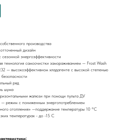
собственного производства
отточенный дизайн
с сезонной энергоэффективности
я технология самоочистки замораживанием — Frost Wash
R32 — высокоэффективном хладагенте с высокой степенью
й безопасности
льный ряд
нь шума
оризонтальными жалюзи при помощи пульта ДУ
— режим с пониженным энергопотреблением
ного отопления» —поддержание температуры 10 °C
зких температурах - до -15 С
рактеристики: