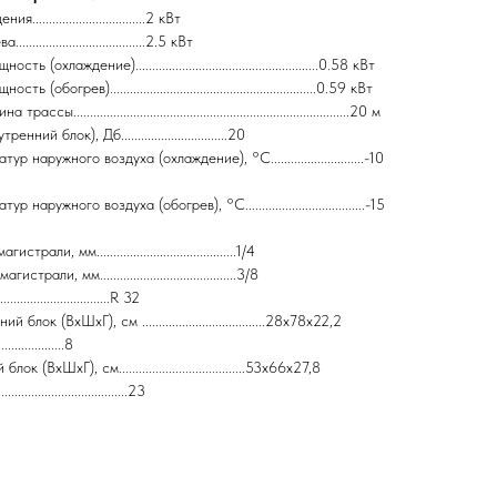
...............................2 кВт
.................................2.5 кВт
(охлаждение).......................................................0.58 кВт
обогрев)..............................................................0.59 кВт
..................................................................................20 м
ний блок), Дб................................20
 наружного воздуха (охлаждение), °C............................-10
наружного воздуха (обогрев), °C....................................-15
ли, мм..........................................1/4
рали, мм.........................................3/8
..............................R 32
лок (ВхШхГ), см .....................................28х78х22,2
...................8
 (ВхШхГ), см......................................53х66х27,8
.....................................23