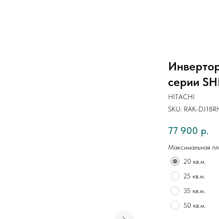
Инвертор
серии S
HITACHI
SKU:
RAK-DJ18R
77 900
р.
Максимальная п
20 кв.м.
25 кв.м.
35 кв.м.
50 кв.м.