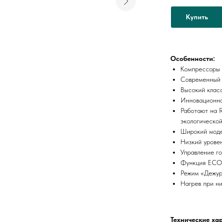
Купить
Особенности:
Компрессоры 
Современный 
Высокий клас
Инновационна
Работают на 
экологическо
Широкий моде
Низкий урове
Управление г
Функция ECO 
Режим «Дежур
Нагрев при ни
Технические ха