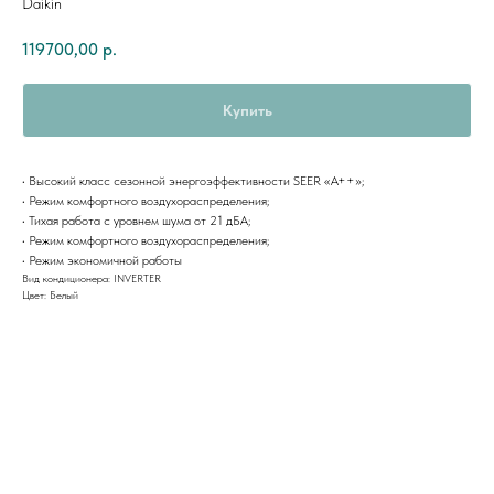
Daikin
119700,00
р.
Купить
• Высокий класс сезонной энергоэффективности SEER «А++»;
• Режим комфортного воздухораспределения;
• Тихая работа с уровнем шума от 21 дБА;
• Режим комфортного воздухораспределения;
• Режим экономичной работы
Вид кондиционера: INVERTER
Цвет: Белый