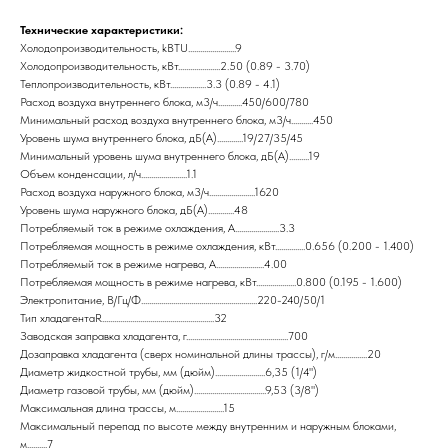
Технические характеристики:
Холодопроизводительность, kBTU........................9
Холодопроизводительность, кВт.....................2.50 (0.89 - 3.70)
Теплопроизводительность, кВт..................3.3 (0.89 - 4.1)
Расход воздуха внутреннего блока, м3/ч............450/600/780
Минимальный расход воздуха внутреннего блока, м3/ч...........450
Уровень шума внутреннего блока, дБ(А).............19/27/35/45
Минимальный уровень шума внутреннего блока, дБ(А)..........19
Объем конденсации, л/ч.......................1.1
Расход воздуха наружного блока, м3/ч.......................1620
Уровень шума наружного блока, дБ(А).............48
Потребляемый ток в режиме охлаждения, А......................3.3
Потребляемая мощность в режиме охлаждения, кВт...............0.656 (0.200 - 1.400)
Потребляемый ток в режиме нагрева, А........................4.00
Потребляемая мощность в режиме нагрева, кВт....................0.800 (0.195 - 1.600)
Электропитание, В/Гц/Ф..........................................................220-240/50/1
Тип хладагентаR........................................................32
Заводская заправка хладагента, г...................................................700
Дозаправка хладагента (сверх номинальной длины трассы), г/м................20
Диаметр жидкостной трубы, мм (дюйм).........................6,35 (1/4")
Диаметр газовой трубы, мм (дюйм)....................................9,53 (3/8")
Максимальная длина трассы, м........................15
Максимальный перепад по высоте между внутренним и наружным блоками,
м..........7