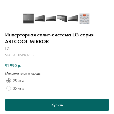
Инверторная сплит-система LG серия
ARTCOOL MIRROR
LG
SKU:
AC09BK.NSJR
91 990
р.
Максимальная площадь
25 кв.м.
35 кв.м.
Купить