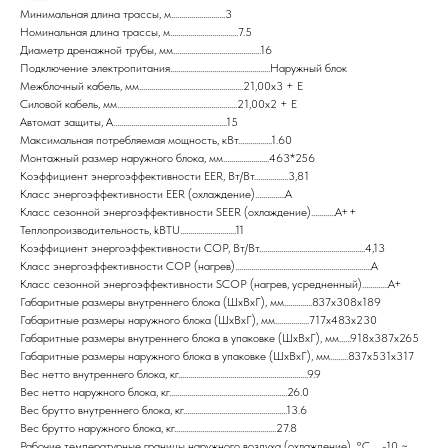
Минимальная длина трассы, м...........................3
Номинальная длина трассы, м..................................7.5
Диаметр дренажной трубы, мм............................................16
Подключение электропитания..................................................Наружный блок
Межблочный кабель, мм....................................................21,00x3 + E
Силовой кабель, мм............................................................21,00x2 + E
Автомат защиты, А.........................................................15
Максимальная потребляемая мощность, кВт.................1.60
Монтажный размер наружного блока, мм.......................463*256
Коэффициент энергоэффективности EER, Вт/Вт.................3,81
Класс энергоэффективности EER (охлаждение)...............A
Класс сезонной энергоэффективности SEER (охлаждение)............A++
Теплопроизводительность, kBTU............................11
Коэффициент энергоэффективности COP, Вт/Вт.....................................................4,13
Класс энергоэффективности COP (нагрев)....................................................................A
Класс сезонной энергоэффективности SCOP (нагрев, усредненный).............A+
Габаритные размеры внутреннего блока (ШxВxГ), мм..............837x308x189
Габаритные размеры наружного блока (ШxВxГ), мм.................717x483x230
Габаритные размеры внутреннего блока в упаковке (ШxВxГ), мм......918x387x265
Габаритные размеры наружного блока в упаковке (ШxВxГ), мм.........837x531x317
Вес нетто внутреннего блока, кг.................................................................9.9
Вес нетто наружного блока, кг...........................................................26.0
Вес брутто внутреннего блока, кг....................................................13.6
Вес брутто наружного блока, кг...................................................27.8
Рабочие температурные границы наружного воздуха (охлаждение), °C......-10 ~