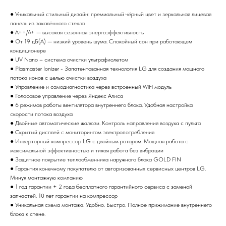
● Уникальный стильный дизайн: премиальный чёрный цвет и зеркальная лицевая
панель из закалённого стекла
● A++/A+ — высокая сезонная энергоэффективность
● От 19 дБ(А) — низкий уровень шума. Спокойный сон при работающем
кондиционере
● UV Nano – система очистки ультрафиолетом
● Plasmaster Ionizer - Запатентованная технология LG для создания мощного
потока ионов с целью очистки воздуха
● Управление и самодиагностика через встроенный WiFi модуль
● Голосовое управление через Яндекс Алиса
● 6 режимов работы вентилятора внутреннего блока. Удобная настройка
скорости потока воздуха
● Двойные автоматические жалюзи. Контроль направления воздуха с пульта
● Скрытый дисплей с мониторингом электропотребления
● Инверторный компрессор LG с двойным ротором. Мощная работа с
максимальной эффективностью и тихая работа без вибрации
● Защитное покрытие теплообменника наружного блока GOLD FIN
● Гарантия конечному покупателю от авторизованных сервисных центров LG.
Минуя монтажную компанию
● 1 год гарантии + 2 года бесплатного гарантийного сервиса с заменой
запчастей. 10 лет гарантии на компрессор
● Уникальная схема монтажа. Удобно. Быстро. Полное прижимание внутреннего
блока к стене.