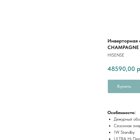
Инверторная 
CHAMPAGNE 
HISENSE
48590,00
р
Купить
Особенности:
Дежурный обо
Сезонная эне
1W Standby
ULTRA Hi Dens