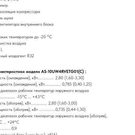
льтр
изоляция компрессора
нь шума
ентилятора внутреннего блока
зких температурах до -20 °С
чистка воздуха
EL
ный хладагент R32
рактеристики модели AS-10UW4RVETG01(C) :
(охлаждение), кВт.................. 2,80 (1,60-3,30)
ть (охлаждение), кВт.................. 0,785 (0,40-1,25)
 диапазон рабочих температур наружного воздуха
.............. -15°C ... +43°C
(обогрев), кВт.................. 2,80 (1,60-3,00)
ть (обогрев), кВт ..................0,735 (0,44-1,30)
диапазон рабочих температур наружного воздуха (обогрев),
-20°C … +24°C
......... 0,9
нний блок (низк./выс.), дБ(А)..................