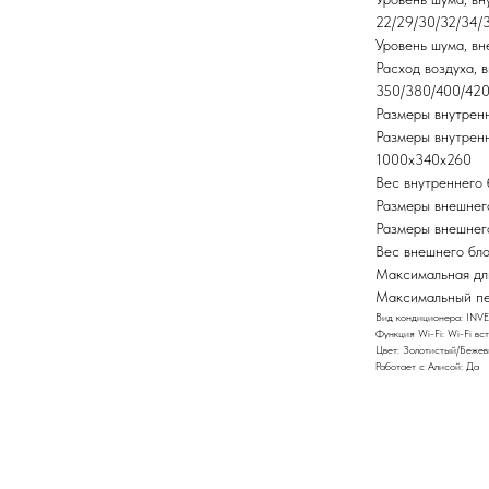
22/29/30/32/34/
Уровень шума, внешни
Расход воздуха, внут
350/380/400/42
Размеры внутреннег
Размеры внутреннего
1000x340x260
Вес внутреннего блок
Размеры внешнего бл
Размеры внешнего б
Вес внешнего блока, 
Максимальная длина 
Максимальный перепа
Вид кондиционера: INV
Функция Wi-Fi: Wi-Fi вс
Цвет: Золотистый/Беже
Работает с Алисой: Да