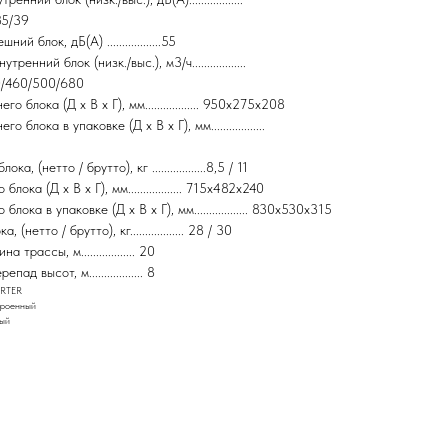
35/39
й блок, дБ(А) ..................55
ренний блок (низк./выс.), м3/ч..................
0/460/500/680
о блока (Д x В x Г), мм.................. 950x275x208
 блока в упаковке (Д x В x Г), мм..................
а, (нетто / брутто), кг ..................8,5 / 11
ока (Д x В x Г), мм.................. 715x482x240
лока в упаковке (Д x В x Г), мм.................. 830x530x315
(нетто / брутто), кг.................. 28 / 30
трассы, м.................. 20
д высот, м.................. 8
ERTER
троенный
вый