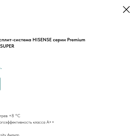
сплит-система HISENSE серии Premium
SUPER
.
грев +8 °С
ргоэффективность класса А++
ity фильтр