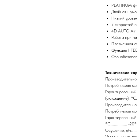
PLATINUM фи
Двойная шумо
Низкий урове
7 скоростей в
4D AUTO Air
Работа при ни
Плазменная о
Функция I FE
Озонобезопас
Технические ха
Производительность 
Потребляемая мощнос
Гарантированный
(охлаждение), °С....
Производительность 
Потребляемая мощнос
Гарантированный 
°С.................. 
Осушение, л/ч.........
Уровень шума, внутре