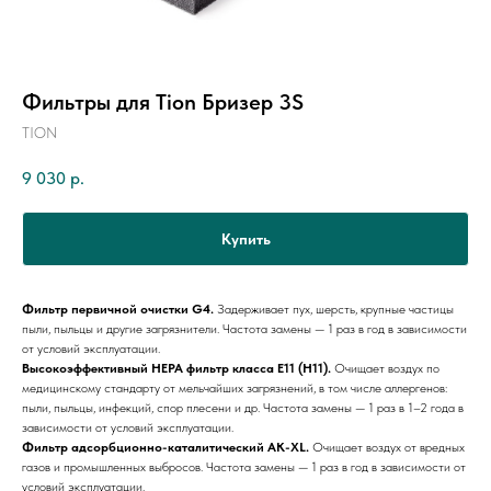
Фильтры для Tion Бризер 3S
TION
9 030
р.
Купить
Фильтр первичной очистки G4.
Задерживает пух, шерсть, крупные частицы
пыли, пыльцы и другие загрязнители. Частота замены — 1 раз в год в зависимости
от условий эксплуатации.
Высокоэффективный HEPA фильтр класса E11 (Н11).
Очищает воздух по
медицинскому стандарту от мельчайших загрязнений, в том числе аллергенов:
пыли, пыльцы, инфекций, спор плесени и др. Частота замены — 1 раз в 1–2 года в
зависимости от условий эксплуатации.
Фильтр адсорбционно-каталитический AK-XL.
Очищает воздух от вредных
газов и промышленных выбросов. Частота замены — 1 раз в год в зависимости от
условий эксплуатации.